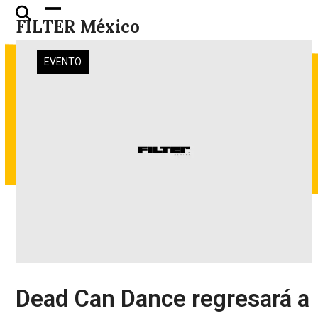
Skip
Open
Close
FILTER México
to
mobile
mobile
content
menu
menu
EVENTO
Dead Can Dance regresará a