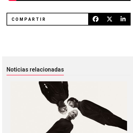
DIIV celebra los 10 años de ‘Oshin’ con una canción inédita
Elvis Presley fue remezclado p
Noticias relacionadas