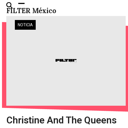
Skip
Open
Close
FILTER México
to
mobile
mobile
content
menu
menu
NOTICIA
Christine And The Queens