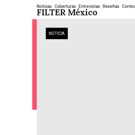
Skip
Noticias
Coberturas
Entrevistas
Reseñas
Conte
FILTER México
to
content
NOTICIA