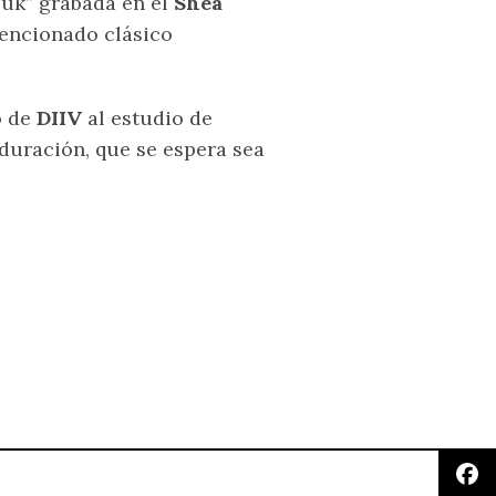
Yuk” grabada en el
Shea
mencionado clásico
o de
DIIV
al estudio de
duración, que se espera sea