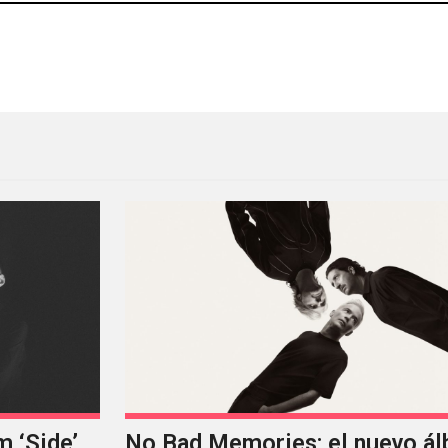
ejos se presentarán en el Festival Verano Peligroso
Christine And The Queens es
m ‘Side’
No Bad Memories: el nuevo á