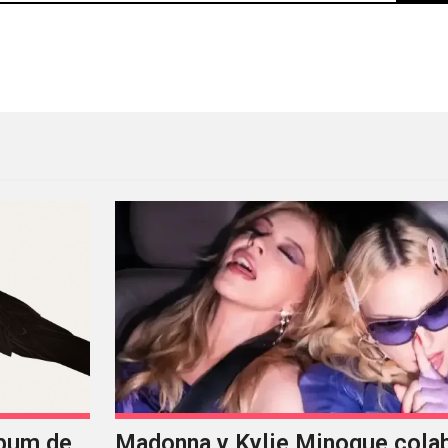
tá iniciando una nueva etapa con “Je Te Vois Enfin
lbum de
Madonna y Kylie Minogue cola