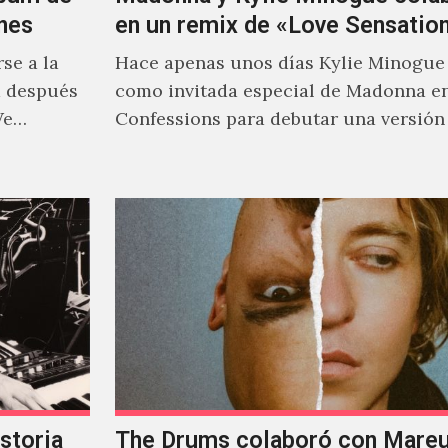
nes
en un remix de «Love Sensatio
se a la
Hace apenas unos días Kylie Minogue
m después
como invitada especial de Madonna e
We…
Confessions para debutar una versión
de "Love Sensation", canción…
storia
The Drums colaboró con Mareux