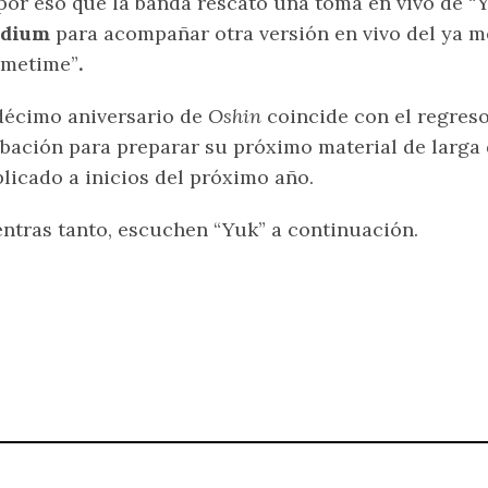
por eso que la banda rescató una toma en vivo de “
adium
para acompañar otra versión en vivo del ya 
ometime”
.
décimo aniversario de
Oshin
coincide con el regres
bación para preparar su próximo material de larga 
licado a inicios del próximo año.
ntras tanto, escuchen “Yuk” a continuación.