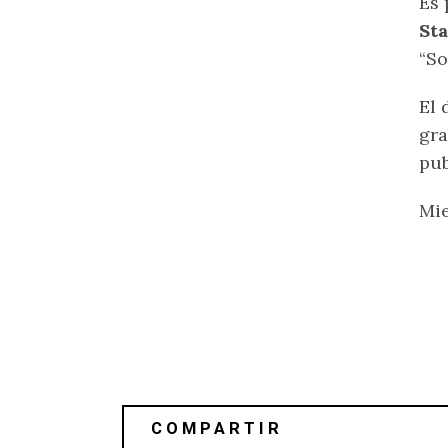
Es 
St
“S
El 
gra
pub
Mie