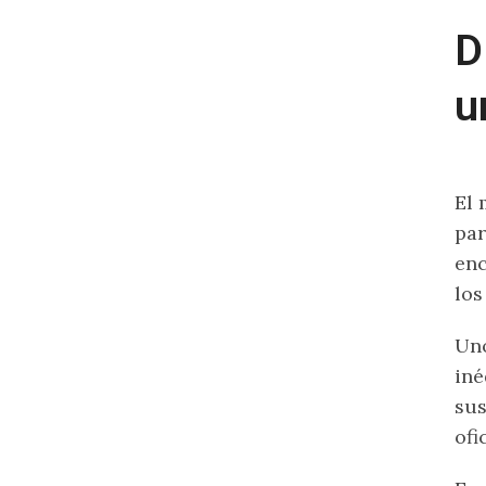
D
u
El 
par
enc
los
Uno
iné
sus
ofic