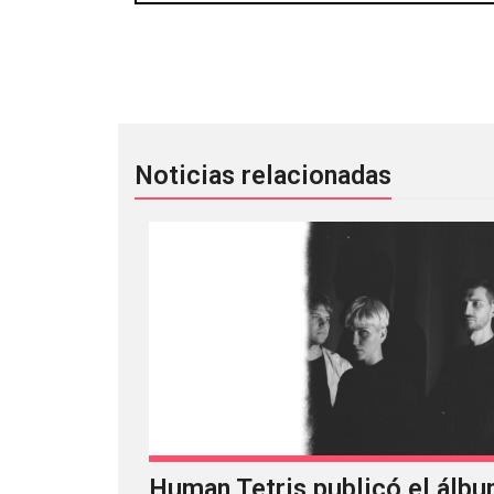
Margaritas Podridas, Tolidos y Los Vi
Noticias relacionadas
Human Tetris publicó el álbu