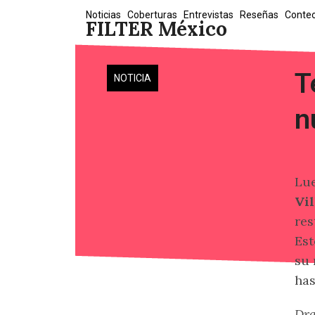
Skip
Noticias
Coberturas
Entrevistas
Reseñas
Conte
FILTER México
to
content
T
NOTICIA
n
Lue
Vi
res
Est
su 
has
Dr