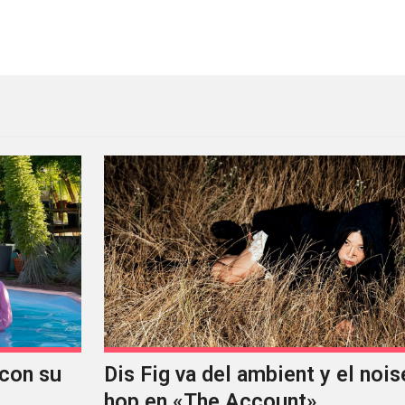
nédito de Blondie
con su
Dis Fig va del ambient y el noise
hop en «The Account»