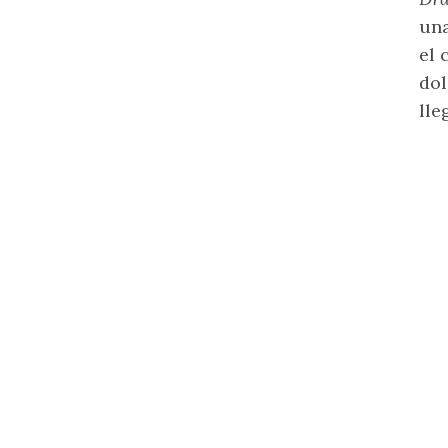
una
el 
dol
lle