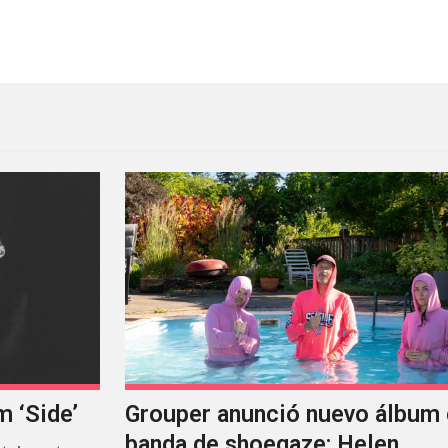
ano
I Love You Honey: el demo i
m ‘Side’
Grouper anunció nuevo álbum 
banda de shoegaze: Helen