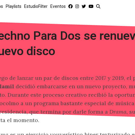
os
Playlists
EstudioFilter
Eventos
echno Para Dos se renuev
uevo disco
go de lanzar un par de discos entre 2017 y 2019, e
llamil
decidió embarcarse en un nuevo proyecto, m
to. Durante este proceso creativo recibió la oportun
ocolmo a un programa bastante especial de música e
residencia, que termina por darle forma a
Drama
, s
ta el momento.
ama
es un ejercicio vouyerístico hiper texturizad