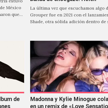
ris estuvo
 de México
La última vez que escuchamos algo 
naron que
Grouper fue en 2021 con el lanzamie
Shade, otra sólida adición dentro de
cautivante repertorio y,…
álbum de
Madonna y Kylie Minogue col
ones
en un remix de «Love Sensati