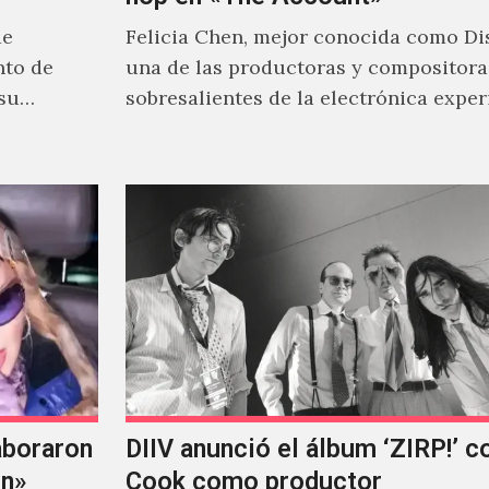
de
Felicia Chen, mejor conocida como Dis
nto de
una de las productoras y compositor
 su
sobresalientes de la electrónica expe
al abordar distintos estilos que…
aboraron
DIIV anunció el álbum ‘ZIRP!’ c
on»
Cook como productor