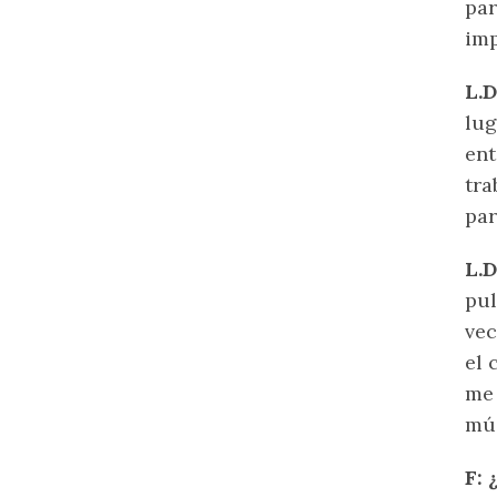
par
imp
L.
lug
ent
tra
par
L.D
pul
vec
el 
me 
mús
F: 