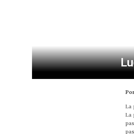
Lu
Por
La 
La 
pas
pas