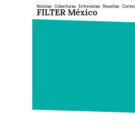
Skip
Noticias
Coberturas
Entrevistas
Reseñas
Conte
FILTER México
to
content