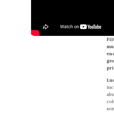
Fil
muc
enc
geo
pri
Luc
inc
abu
col
son