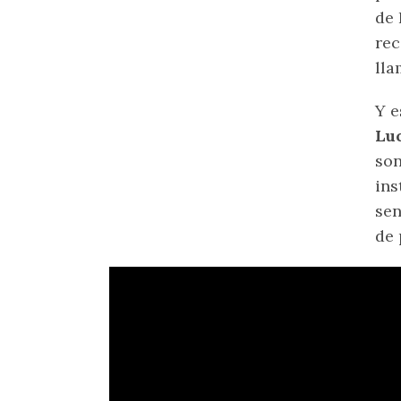
de 
rec
ll
Y e
Luc
son
ins
sen
de 