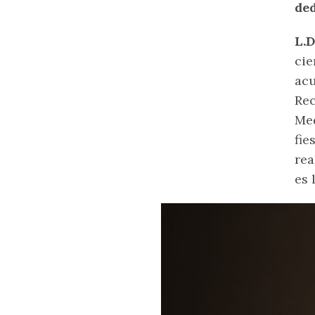
ded
L.
cie
acu
Rec
Med
fie
rea
es 