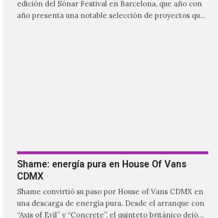
Shame: energía pura en House Of Vans
CDMX
Shame convirtió su paso por House of Vans CDMX en
una descarga de energía pura. Desde el arranque con
“Axis of Evil” y “Concrete”, el quinteto británico dejó
claro que la noche estaría marcada por la intensidad,
las guitarras abrasivas y una conexión inmediata con
el público.
CARGAR MÁS