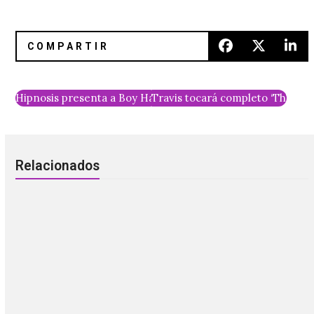
Relacionados
Jamie xx: Una celebración especial en la
CDMX
A veces, las mejores fiestas suceden de un momento a
otro y la noche de este jueves tuvimos una visita fugaz