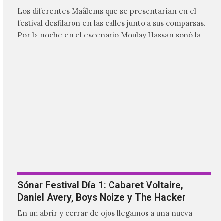
Ibuhoro, seguidos del gran maâlem Mohammed
Kouyou.
Sónar Festival Día 1: Cabaret Voltaire,
Daniel Avery, Boys Noize y The Hacker
En un abrir y cerrar de ojos llegamos a una nueva
edición del Sónar Festival en Barcelona, que año con
año presenta una notable selección de proyectos que
nutren la vanguardia electrónica de la actualidad y
aquellos pioneros que fueron más allá de los límites
para dejar una huella imborrable en la historia.