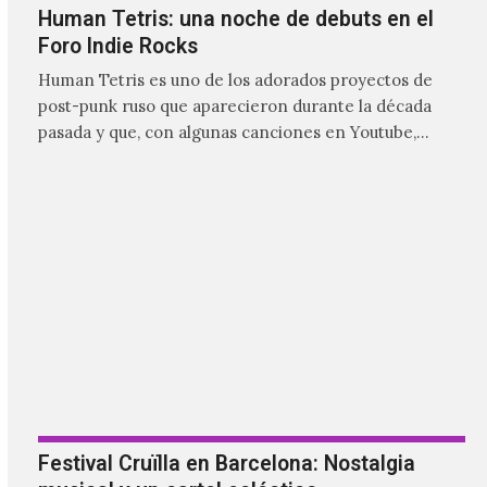
comenzaron a tener una masiva visibilidad en nuestro
país.
Festival Cruïlla en Barcelona: Nostalgia
musical y un cartel ecléctico
Bienvenidos al festival quintaesencialmente catalán.
El Cruïlla es una cita infaltable en la escena musical de
Barcelona gracias al leitmotiv de su creación, que es
ser un refugio musical para las y los catalanes, al
mismo tiempo que se le da cabida a los visitantes.