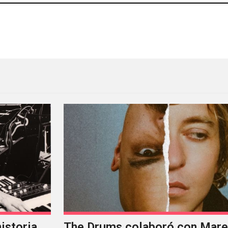
darkwave y synth-pop mexicano al Foro Indie Rocks
Rosalía en el Auditorio Nac
istoria
The Drums colaboró con Mareu