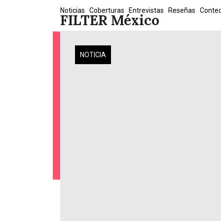
Skip
Noticias
Coberturas
Entrevistas
Reseñas
Conte
FILTER México
to
content
NOTICIA