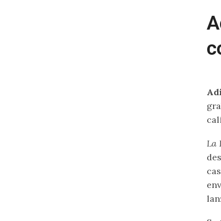
A
c
Ad
gra
cal
La 
des
ca
env
lan