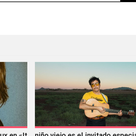
ional: El legado de las motomamis
x en «It
niño viejo es el invitado especi