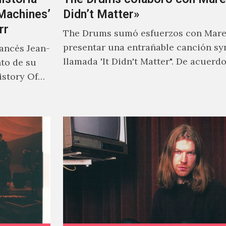
‘Machines’
Didn’t Matter»
rr
The Drums sumó esfuerzos con Mare
presentar una entrañable canción sy
rancés Jean-
llamada 'It Didn't Matter". De acuerd
nto de su
Jonny Pierce, esta es el primer…
istory Of