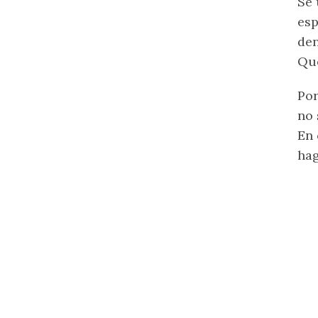
Se 
esp
de
Qu
Por
no 
En 
hag