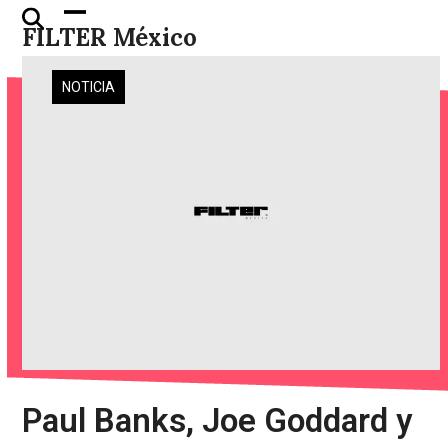
Skip
Open
Close
FILTER México
to
mobile
mobile
content
menu
menu
NOTICIA
Paul Banks, Joe Goddard y