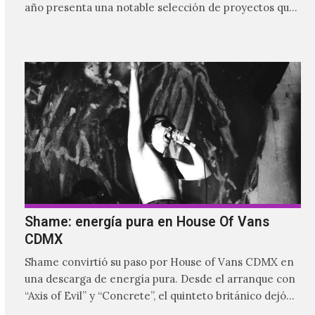
año presenta una notable selección de proyectos que
nutren la vanguardia electrónica de la actualidad y
aquellos pioneros que fueron más allá de los límites
para dejar una huella imborrable en la historia.
Shame: energía pura en House Of Vans
CDMX
Shame convirtió su paso por House of Vans CDMX en
una descarga de energía pura. Desde el arranque con
“Axis of Evil” y “Concrete”, el quinteto británico dejó
claro que la noche estaría marcada por la intensidad,