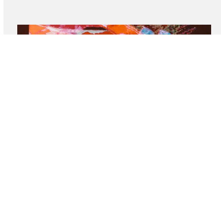
las guitarras abrasivas y una conexión inmediata con
el público.
Primavera Sound: Mucho ruido y grandeza
pop
La edición 2026 del Primavera Sound fue de menos a
más La primera jornada se puso caótica. La lluvia
obligó a cancelar a tres de…