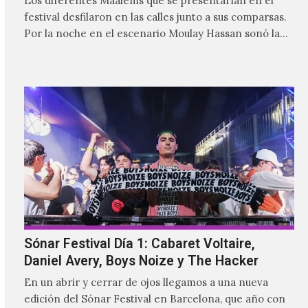
Los diferentes Maâlems que se presentarían en el
festival desfilaron en las calles junto a sus comparsas.
Por la noche en el escenario Moulay Hassan sonó la
fusión poderosa del gnaoua de Mehdi Nassouli con
voces como la de Ganavya o la música y danza de
Ibuhoro, seguidos del gran maâlem Mohammed
Kouyou.
Sónar Festival Día 1: Cabaret Voltaire,
Daniel Avery, Boys Noize y The Hacker
En un abrir y cerrar de ojos llegamos a una nueva
edición del Sónar Festival en Barcelona, que año con