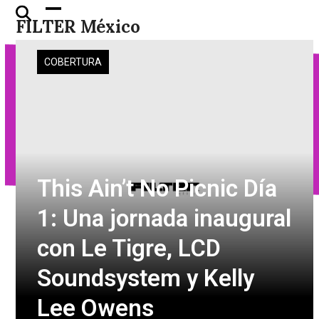
Skip
Open
Close
FILTER México
to
mobile
mobile
content
menu
menu
COBERTURA
This Ain’t No Picnic Día
1: Una jornada inaugural
con Le Tigre, LCD
Soundsystem y Kelly
Lee Owens