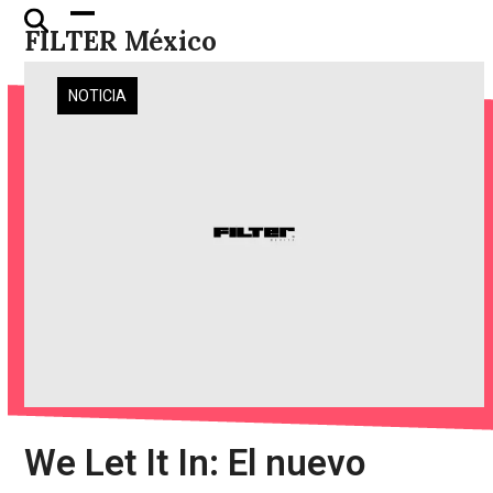
Skip
Open
Close
FILTER México
to
mobile
mobile
content
menu
menu
NOTICIA
We Let It In: El nuevo