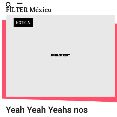
Skip
Open
Close
FILTER México
to
mobile
mobile
content
menu
menu
NOTICIA
Yeah Yeah Yeahs nos