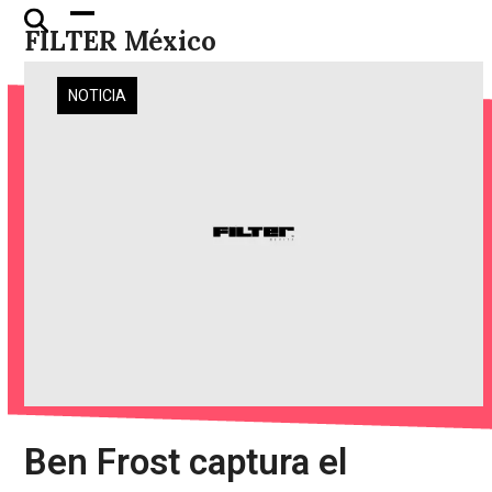
Skip
Open
Close
FILTER México
to
mobile
mobile
content
menu
menu
NOTICIA
Ben Frost captura el