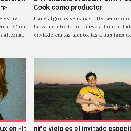
on»
Cook como productor
e estuvo
Hace algunas semanas DIIV semi-anun
en su Club
lanzamiento de un nuevo álbum al ha
n alterna
enviado cartas aleatorias a sus fans 
venía el nombre de 'ZIRP!'…
x en «It
niño viejo es el invitado especi