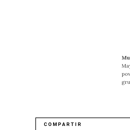
Mu
May
pow
gru