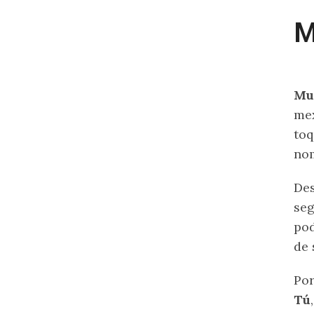
M
Mu
mex
toq
nom
Des
seg
pod
de 
Por
Tú