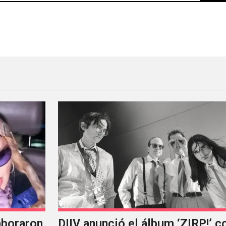
evo sencillo
aboraron
DIIV anunció el álbum ‘ZIRP!’ c