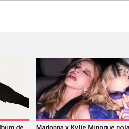
mazonas en ‘Broken Spectre’
Memory Leak regresa con nu
álbum de
Madonna y Kylie Minogue col