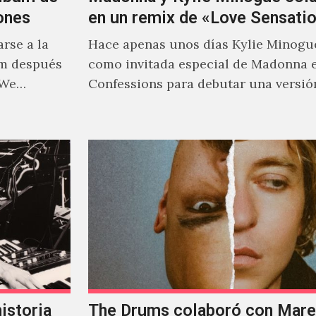
ones
en un remix de «Love Sensati
rse a la
Hace apenas unos días Kylie Minogu
um después
como invitada especial de Madonna 
 We…
Confessions para debutar una versió
de "Love Sensation", canción…
istoria
The Drums colaboró con Mareu