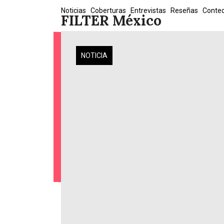
Skip
Noticias
Coberturas
Entrevistas
Reseñas
Conte
FILTER México
to
content
NOTICIA