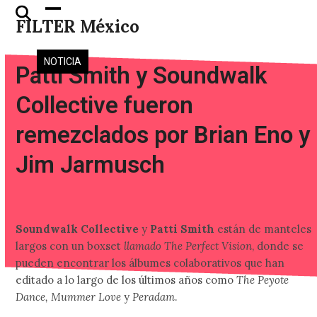
Skip
Open
Close
FILTER México
to
mobile
mobile
content
menu
menu
NOTICIA
Patti Smith y Soundwalk
Collective fueron
remezclados por Brian Eno y
Jim Jarmusch
Soundwalk Collective
y
Patti Smith
están de manteles
largos con un boxset
llamado The Perfect Vision
, donde se
pueden encontrar los álbumes colaborativos que han
editado a lo largo de los últimos años como
The Peyote
Dance, Mummer Love
y
Peradam
.