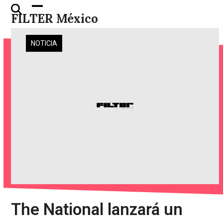
Skip
Open
Close
FILTER México
to
mobile
mobile
content
menu
menu
NOTICIA
The National lanzará un