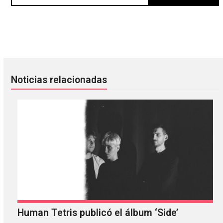
Phoebe Bridgers, Lucy Dacus y Julien Baker regresarán e
EVEN MORE D4TA: El nuevo álb
Noticias relacionadas
Human Tetris publicó el álbum ‘Side’