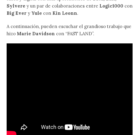
Sylvere
y un par de colaboraciones entre
Logic1000
con
Big Ever
y
Yule
con
Kin Leonn
.
A continuación, pueden escuchar el grandioso trabajo que
hizo
Marie Davidson
con “FAST LAND”.