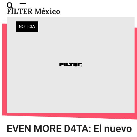
Skip
Open
Close
FILTER México
to
mobile
mobile
content
menu
menu
NOTICIA
EVEN MORE D4TA: El nuevo