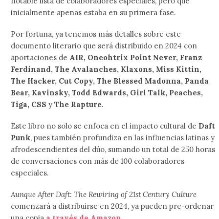
notable lista de colaboradores especiales, pero que
inicialmente apenas estaba en su primera fase.
Por fortuna, ya tenemos más detalles sobre este
documento literario que será distribuido en 2024 con
aportaciones de
AIR, Oneohtrix Point Never, Franz
Ferdinand, The Avalanches, Klaxons, Miss Kittin,
The Hacker, Cut Copy, The Blessed Madonna, Panda
Bear, Kavinsky, Todd Edwards, Girl Talk, Peaches,
Tiga, CSS
y
The Rapture
.
Este libro no solo se enfoca en el impacto cultural de
Daft
Punk
, pues también profundiza en las influencias latinas y
afrodescendientes del dúo, sumando un total de 250 horas
de conversaciones con más de 100 colaboradores
especiales.
Aunque After Daft: The Rewiring of 21st Century Culture
comenzará a distribuirse en 2024, ya pueden pre-ordenar
una copia
a través de Amazon
.