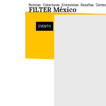
Skip
Noticias
Coberturas
Entrevistas
Reseñas
Conte
FILTER México
to
content
EVENTO