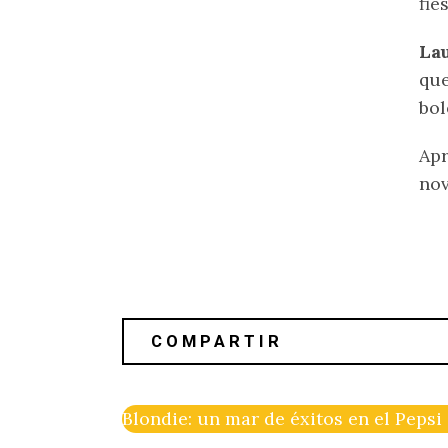
fie
La
que
bol
Apr
nov
Blondie: un mar de éxitos en el Peps