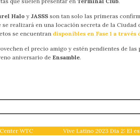
stas que suelen presentar en
Terminal Club
.
urel Halo
y
JASSS
son tan solo las primeras confir
 se realizará en una locación secreta de la Ciudad 
etos se encuentran
disponibles en Fase 1 a través 
ovechen el precio amigo y estén pendientes de las 
eno aniversario de
Ensamble
.
i Center WTC
Vive Latino 2023 Dia 2: El e