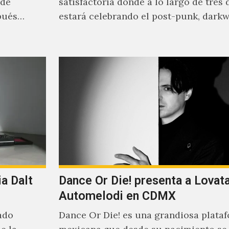
 de
satisfactoria donde a lo largo de tres 
pués
estará celebrando el post-punk, darkw
synth-pop de habla…
a Dalt
Dance Or Die! presenta a Lovat
Automelodi en CDMX
ado
Dance Or Die! es una grandiosa plata