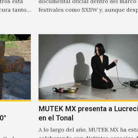
tros está
documental oficial dentro del marco
cura tanto
festivales como SXSW y, aunque des
parecía un poco incierto su…
MUTEK MX presenta a Lucreci
0°
en el Tonal
A lo largo del año, MUTEK MX ha est