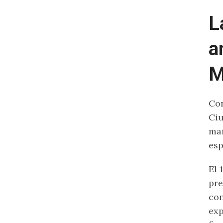
L
a
M
Con
Ciu
mar
es
El 
pre
con
exp