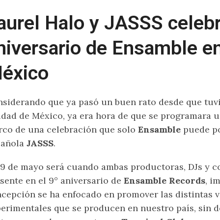
aurel Halo y JASSS celebr
niversario de Ensamble en
éxico
siderando que ya pasó un buen rato desde que tu
dad de México, ya era hora de que se programara un
co de una celebración que solo
Ensamble
puede po
pañola
JASSS
.
19 de mayo será cuando ambas productoras, DJs y 
sente en el 9° aniversario de
Ensamble Records
, i
cepción se ha enfocado en promover las distintas v
erimentales que se producen en nuestro país, sin de