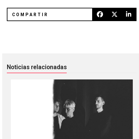
Modest Mouse: un modesto, pero energético show en el Pa
The 1975: la experiencia de ‘At T
Noticias relacionadas