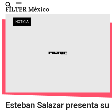
Skip
Open
Close
FILTER México
to
mobile
mobile
content
menu
menu
NOTICIA
Esteban Salazar presenta su