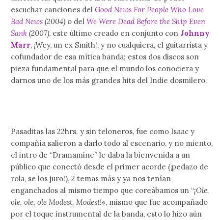
escuchar canciones del
Good News For People Who Love
Bad News
(2004)
o del
We Were Dead Before the Ship Even
Sank
(2007)
, este último creado en conjunto con
Johnny
Marr
, ¡Wey, un ex Smith!, y no cualquiera, el guitarrista y
cofundador de esa mítica banda; estos dos discos son
pieza fundamental para que el mundo los conociera y
darnos uno de los más grandes hits del Indie dosmilero.
Pasaditas las 22hrs. y sin teloneros, fue como Isaac y
compañía salieron a darlo todo al escenario, y no miento,
el intro de “Dramamine” le daba la bienvenida a un
público que conectó desde el primer acorde (¡pedazo de
rola, se los juro!), 2 temas más y ya nos tenían
enganchados al mismo tiempo que coreábamos un “
¡Ole,
ole, ole, ole Modest, Modest!
«, mismo que fue acompañado
por el toque instrumental de la banda, esto lo hizo aún