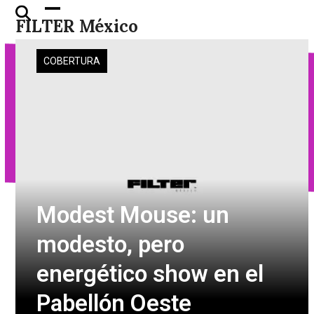
Skip
Open
Close
FILTER México
to
mobile
mobile
content
menu
menu
COBERTURA
Modest Mouse: un
modesto, pero
energético show en el
Pabellón Oeste