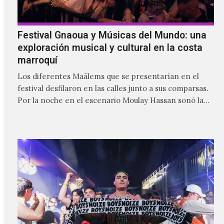
Festival Gnaoua y Músicas del Mundo: una
exploración musical y cultural en la costa
marroquí
Los diferentes Maâlems que se presentarían en el
festival desfilaron en las calles junto a sus comparsas.
Por la noche en el escenario Moulay Hassan sonó la
fusión poderosa del gnaoua de Mehdi Nassouli con
voces como la de Ganavya o la música y danza de
Ibuhoro, seguidos del gran maâlem Mohammed
Kouyou.