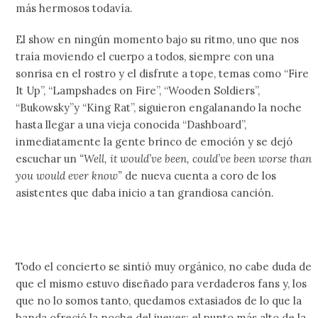
más hermosos todavía.
El show en ningún momento bajo su ritmo, uno que nos
traía moviendo el cuerpo a todos, siempre con una
sonrisa en el rostro y el disfrute a tope, temas como “Fire
It Up”, “Lampshades on Fire”, “Wooden Soldiers”,
“Bukowsky”y “King Rat”, siguieron engalanando la noche
hasta llegar a una vieja conocida “Dashboard”,
inmediatamente la gente brinco de emoción y se dejó
escuchar un
“Well, it would’ve been, could’ve been worse than
you would ever know”
de nueva cuenta a coro de los
asistentes que daba inicio a tan grandiosa canción.
Todo el concierto se sintió muy orgánico, no cabe duda de
que el mismo estuvo diseñado para verdaderos fans y, los
que no lo somos tanto, quedamos extasiados de lo que la
banda ofreció la noche del jueves; el punto más alto de la