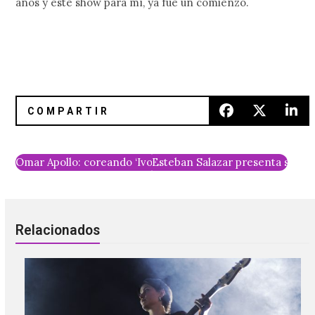
años y este show para mí, ya fue un comienzo.
Omar Apollo: coreando ‘Ivory’ en House Of Vans CDMX
Esteban Salazar presenta su se
Relacionados