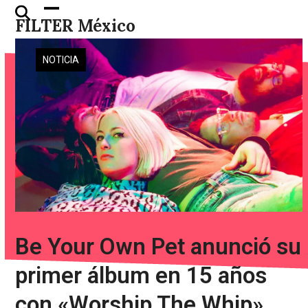
Skip
Open
Close
FILTER México
to
mobile
mobile
content
menu
menu
NOTICIA
Be Your Own Pet anunció su
primer álbum en 15 años
con «Worship The Whip»