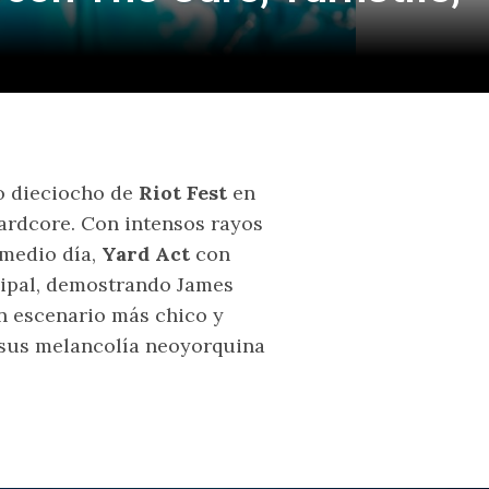
o dieciocho de
Riot Fest
en
hardcore. Con intensos rayos
 medio día,
Yard Act
con
cipal, demostrando James
en escenario más chico y
 sus melancolía neoyorquina