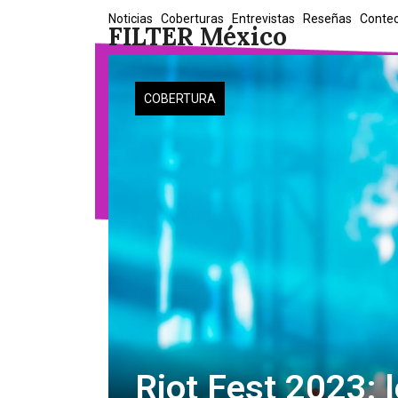
Skip
Noticias
Coberturas
Entrevistas
Reseñas
Conte
FILTER México
to
content
COBERTURA
Riot Fest 2023: l