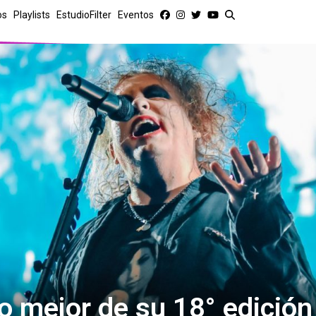
os
Playlists
EstudioFilter
Eventos
o mejor de su 18° edición