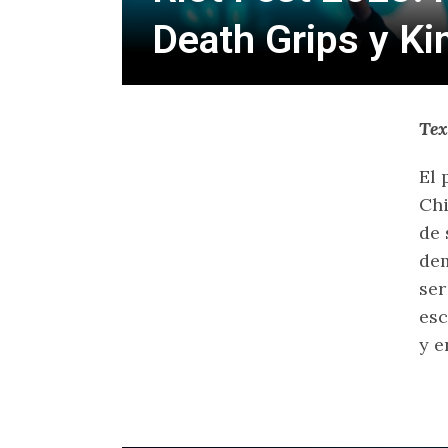
Death Grips y K
Tex
El 
Chi
de 
dem
ser
esc
y e