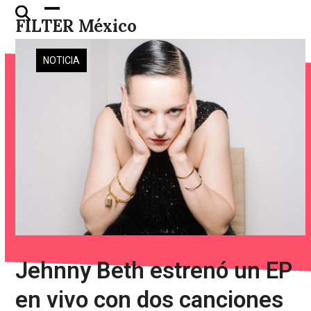
Skip
Open
Close
FILTER México
to
mobile
mobile
content
menu
menu
NOTICIA
Jehnny Beth estrenó un EP
en vivo con dos canciones