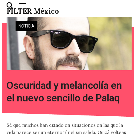
Skip
Open
Close
FILTER México
to
mobile
mobile
content
menu
menu
NOTICIA
Oscuridad y melancolía en
el nuevo sencillo de Palaq
Sé que muchos han estado en situaciones en las que la
vida parece ser un eterno túnel sin salida. Quizá volteas