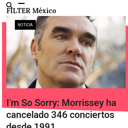
Skip
Open
Close
FILTER México
to
mobile
mobile
content
menu
menu
NOTICIA
I’m So Sorry: Morrissey ha
cancelado 346 conciertos
desde 1991