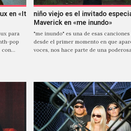
x en «It
niño viejo es el invitado especi
Maverick en «me inundo»
ux para
"me inundo" es una de esas canciones
nth-pop
desde el primer momento en que apar
o con
voces, nos hace parte de una poderos
narrativa emocional…