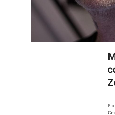
M
c
Z
Pa
Cr