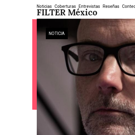
Skip
Noticias
Coberturas
Entrevistas
Reseñas
Conte
FILTER México
to
content
NOTICIA