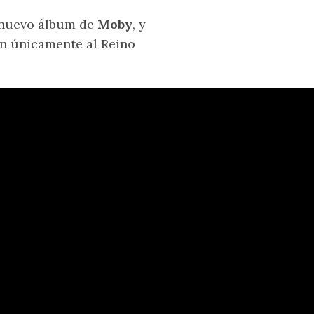
 nuevo álbum de
Moby
, y
en únicamente al Reino