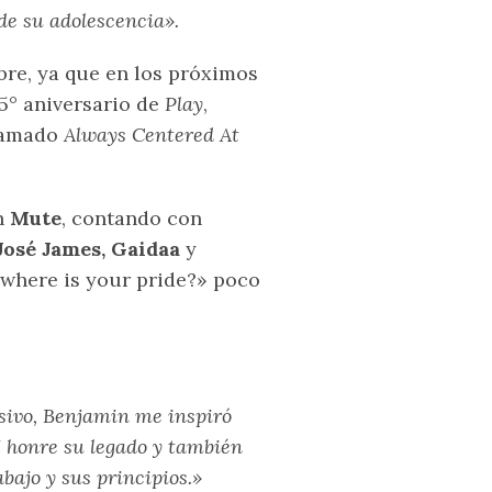
 de su adolescencia».
bre, ya que en los próximos
25° aniversario de
Play
,
llamado
Always Centered At
n
Mute
, contando con
José James, Gaidaa
y
«where is your pride?» poco
sivo, Benjamin me inspiró
’ honre su legado y también
abajo y sus principios.»