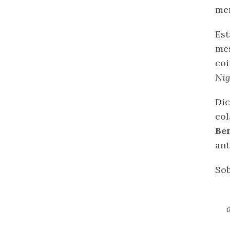
me
Est
mes
coi
Nig
Dic
col
Be
ant
Sob