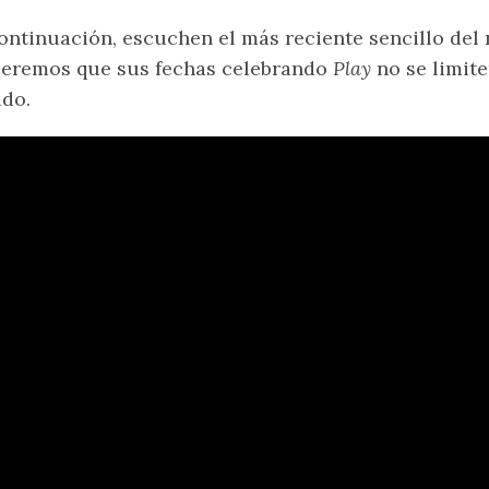
ontinuación, escuchen el más reciente sencillo del
eremos que sus fechas celebrando
Play
no se limit
do.