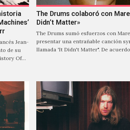
istoria
The Drums colaboró con Mareu
‘Machines’
Didn’t Matter»
rr
The Drums sumó esfuerzos con Mare
presentar una entrañable canción sy
rancés Jean-
llamada 'It Didn't Matter". De acuerd
nto de su
Jonny Pierce, esta es el primer…
istory Of