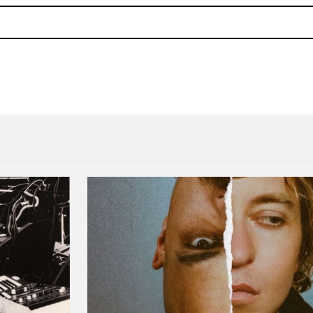
 de «La Llorona» como parte de su nuevo álbum en
Blackberries: el nuevo senci