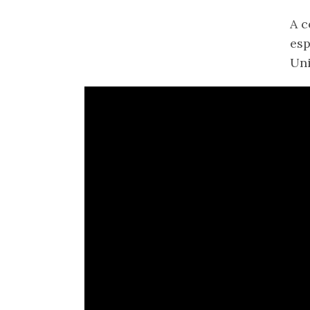
A c
esp
Uni