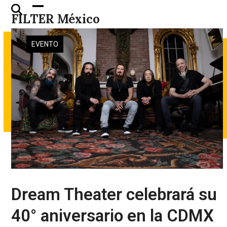
Skip
Open
Close
FILTER México
to
mobile
mobile
content
menu
menu
EVENTO
Dream Theater celebrará su
40° aniversario en la CDMX