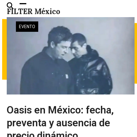
Skip
Open
Close
FILTER México
to
mobile
mobile
content
menu
menu
EVENTO
Oasis en México: fecha,
preventa y ausencia de
precio dinámico