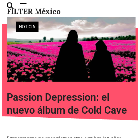
Skip
Open
Close
FILTER México
to
mobile
mobile
content
menu
menu
NOTICIA
Passion Depression: el
nuevo álbum de Cold Cave