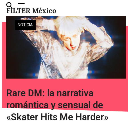
Skip
Open
Close
FILTER México
to
mobile
mobile
content
menu
menu
NOTICIA
Rare DM: la narrativa
romántica y sensual de
«Skater Hits Me Harder»