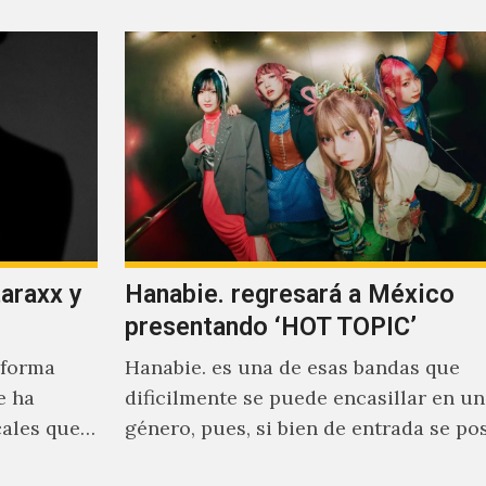
taraxx y
Hanabie. regresará a México
presentando ‘HOT TOPIC’
aforma
Hanabie. es una de esas bandas que
e ha
dificilmente se puede encasillar en un
cales que
género, pues, si bien de entrada se po
dentro de los…