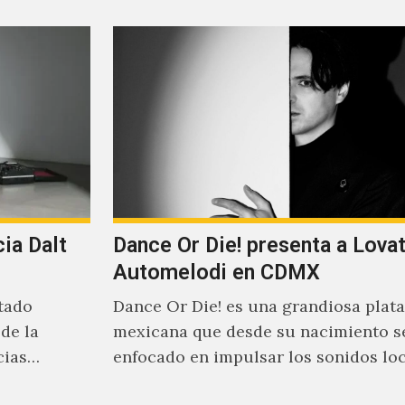
ia Dalt
Dance Or Die! presenta a Lova
Automelodi en CDMX
tado
Dance Or Die! es una grandiosa plat
de la
mexicana que desde su nacimiento s
cias
enfocado en impulsar los sonidos lo
suenan al caer la…