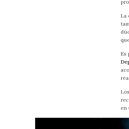
pro
La 
tam
dúo
que
Es 
De
aco
rea
Los
rec
en 