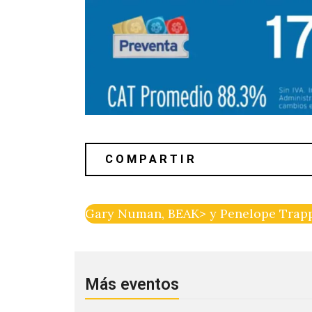
Gary Numan, BEAK> y Penelope Trappe
Más eventos