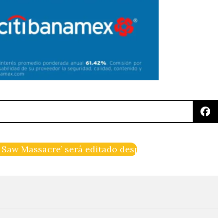
n Saw Massacre’ será editado después de 50 años de