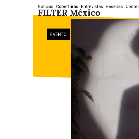
Skip
Noticias
Coberturas
Entrevistas
Reseñas
Conte
FILTER México
to
content
EVENTO