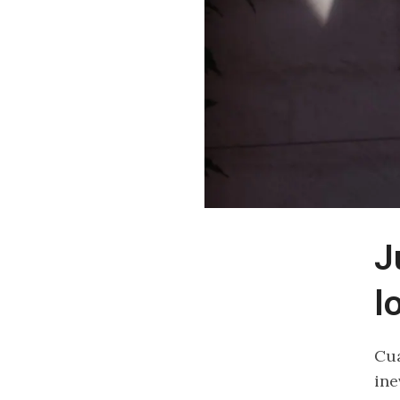
J
l
Cu
ine