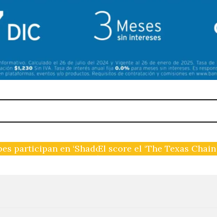
s participan en ‘Shadow Dogs’ de Gazelle Twin
El score el ‘The Texas Chai