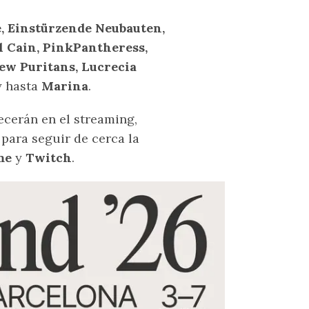
, Einstürzende Neubauten,
l Cain, PinkPantheress,
ew Puritans, Lucrecia
 hasta
Marina
.
ecerán en el streaming,
para seguir de cerca la
me
y
Twitch
.