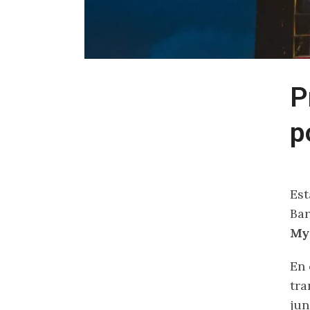
P
p
Est
Bar
My 
En 
tra
jun