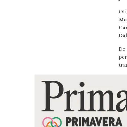
Otr
Mac
Ca
Dal
De 
per
tra