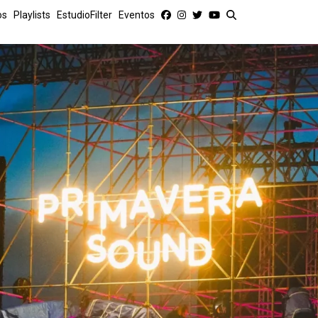
os
Playlists
EstudioFilter
Eventos