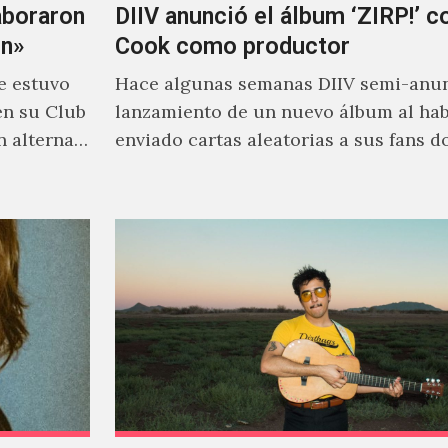
aboraron
DIIV anunció el álbum ‘ZIRP!’ c
on»
Cook como productor
e estuvo
Hace algunas semanas DIIV semi-anun
en su Club
lanzamiento de un nuevo álbum al ha
n alterna
enviado cartas aleatorias a sus fans 
venía el nombre de 'ZIRP!'…