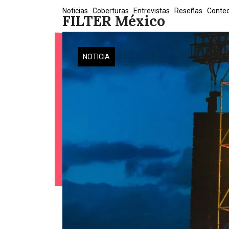
Skip
Noticias
Coberturas
Entrevistas
Reseñas
Conte
FILTER México
to
content
NOTICIA