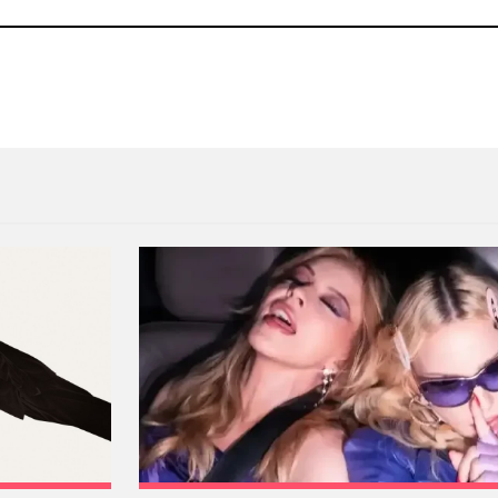
ly Body’ con Oklou y Nosaj Thing
Overmono presenta «Lockup»