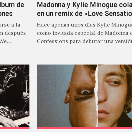
álbum de
Madonna y Kylie Minogue col
ones
en un remix de «Love Sensati
rse a la
Hace apenas unos días Kylie Minogu
um después
como invitada especial de Madonna 
 We…
Confessions para debutar una versió
de "Love Sensation", canción…