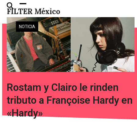
Skip
Open
Close
FILTER México
to
mobile
mobile
content
menu
menu
NOTICIA
Rostam y Clairo le rinden
tributo a Françoise Hardy en
«Hardy»