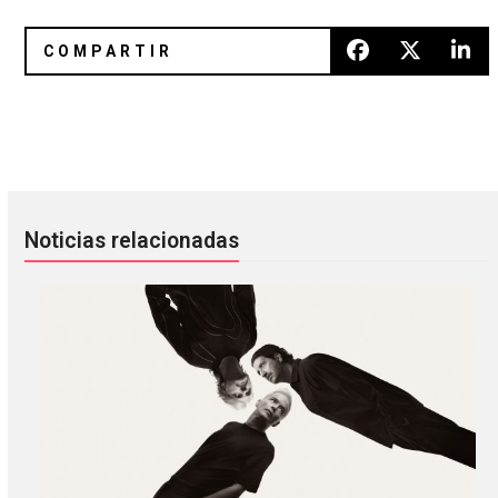
Overmono presenta «Lockup» como adelanto del álbum ‘Pu
Bloc Party aborda los estados d
Noticias relacionadas