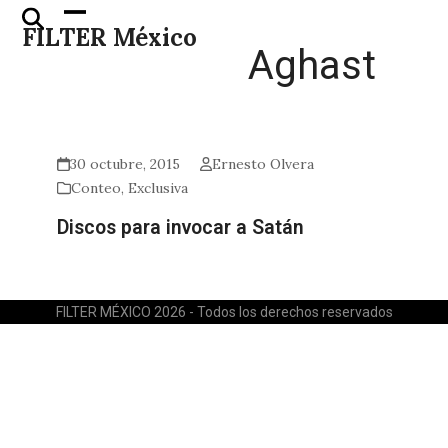
Skip
Open
Close
FILTER México
to
mobile
mobile
Aghast
content
menu
menu
30 octubre, 2015
Ernesto Olvera
Conteo
,
Exclusiva
Discos para invocar a Satán
FILTER MÉXICO 2026 - Todos los derechos reservados