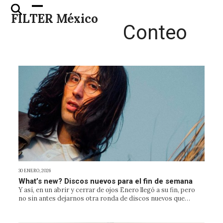
Skip
Open
Close
FILTER México
to
mobile
mobile
Conteo
content
menu
menu
30 ENERO, 2026
What’s new? Discos nuevos para el fin de semana
Y así, en un abrir y cerrar de ojos Enero llegó a su fin, pero
no sin antes dejarnos otra ronda de discos nuevos que…