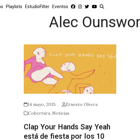
os
Playlists
EstudioFilter
Eventos
Alec Ounswor
e
14 mayo, 2015
Ernesto Olvera
Cobertura
,
Noticias
Clap Your Hands Say Yeah
está de fiesta por los 10