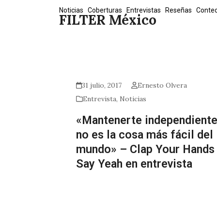
Skip
Noticias
Coberturas
Entrevistas
Reseñas
Conte
FILTER México
to
content
31 julio, 2017
Ernesto Olvera
Entrevista
,
Noticias
«Mantenerte independient
no es la cosa más fácil del
mundo» – Clap Your Hands
Say Yeah en entrevista