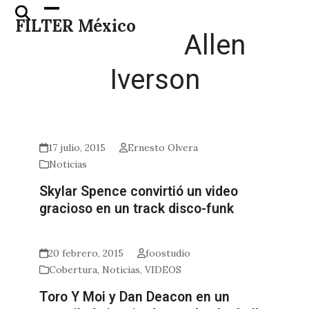
Skip
Open
Close
FILTER México
to
mobile
mobile
Allen
content
menu
menu
Iverson
17 julio, 2015
Ernesto Olvera
Noticias
Skylar Spence convirtió un video
gracioso en un track disco-funk
20 febrero, 2015
foostudio
Cobertura
,
Noticias
,
VIDEOS
Toro Y Moi y Dan Deacon en un