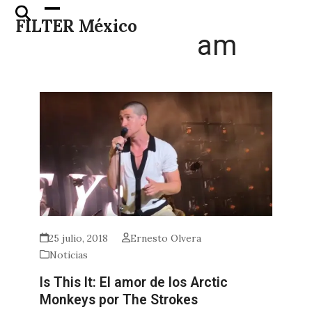
Skip
Open
Close
FILTER México
to
mobile
mobile
am
content
menu
menu
25 julio, 2018
Ernesto Olvera
Noticias
Is This It: El amor de los Arctic
Monkeys por The Strokes