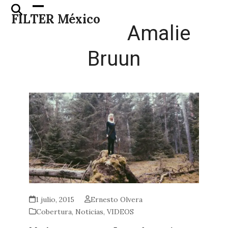
Skip
Open
Close
FILTER México
to
mobile
mobile
Amalie
content
menu
menu
Bruun
1 julio, 2015
Ernesto Olvera
Cobertura
,
Noticias
,
VIDEOS