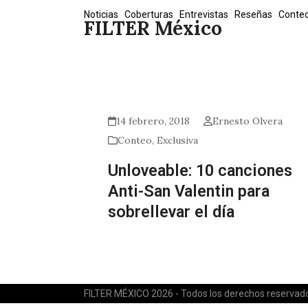
Skip
Noticias
Coberturas
Entrevistas
Reseñas
Conte
FILTER México
to
content
14 febrero, 2018
Ernesto Olvera
Conteo
,
Exclusiva
Unloveable: 10 canciones
Anti-San Valentin para
sobrellevar el día
FILTER MÉXICO 2026 - Todos los derechos reservad