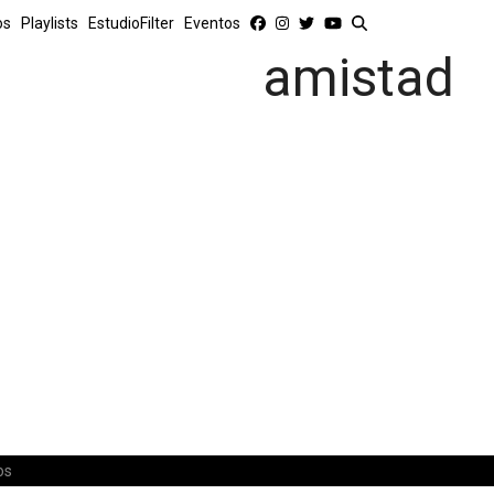
os
Playlists
EstudioFilter
Eventos
amistad
os