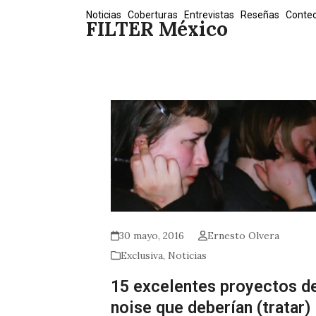
Skip
Noticias
Coberturas
Entrevistas
Reseñas
Conte
FILTER México
to
content
30 mayo, 2016
Ernesto Olvera
Exclusiva
,
Noticias
15 excelentes proyectos d
noise que deberían (tratar)