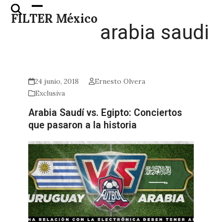
Skip
Open
Close
FILTER México
to
mobile
mobile
arabia saudi
content
menu
menu
24 junio, 2018
Ernesto Olvera
Exclusiva
Arabia Saudí vs. Egipto: Conciertos
que pasaron a la historia