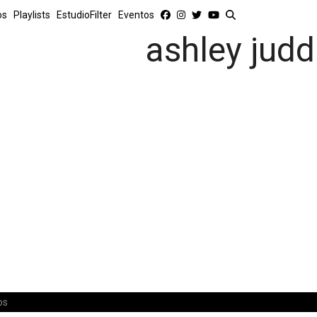
os
Playlists
EstudioFilter
Eventos
ashley judd
os