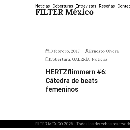
Skip
Noticias
Coberturas
Entrevistas
Reseñas
Conte
FILTER México
to
content
13 febrero, 2017
Ernesto Olvera
Cobertura
,
GALERÍA
,
Noticias
HERTZflimmern #6:
Cátedra de beats
femeninos
FILTER MÉXICO 2026 - Todos los derechos reservad