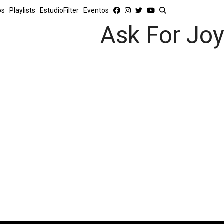
os
Playlists
EstudioFilter
Eventos
Ask For Jo