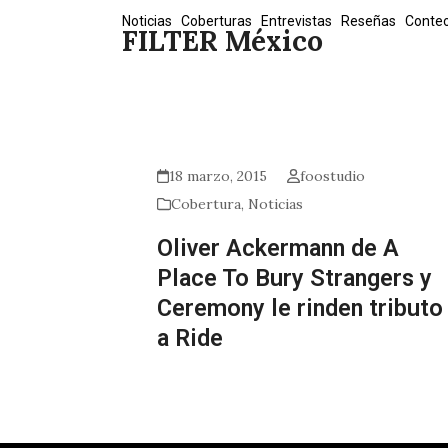
Skip
Noticias
Coberturas
Entrevistas
Reseñas
Conte
FILTER México
to
content
18 marzo, 2015
foostudio
Cobertura
,
Noticias
Oliver Ackermann de A
Place To Bury Strangers y
Ceremony le rinden tributo
a Ride