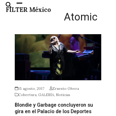
Skip
Open
Close
FILTER México
to
mobile
mobile
Atomic
content
menu
menu
15 agosto, 2017
Ernesto Olvera
Cobertura
,
GALERÍA
,
Noticias
Blondie y Garbage concluyeron su
gira en el Palacio de los Deportes