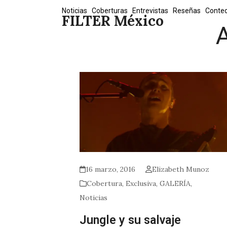
Skip
Noticias
Coberturas
Entrevistas
Reseñas
Conte
FILTER México
to
A
content
16 marzo, 2016
Elizabeth Munoz
Cobertura
,
Exclusiva
,
GALERÍA
,
Noticias
Jungle y su salvaje