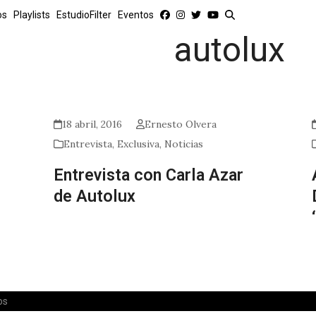
os
Playlists
EstudioFilter
Eventos
autolux
18 abril, 2016
Ernesto Olvera
Entrevista
,
Exclusiva
,
Noticias
Entrevista con Carla Azar
de Autolux
os