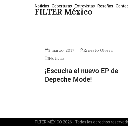
Skip
Noticias
Coberturas
Entrevistas
Reseñas
Conte
FILTER México
to
content
3 marzo, 2017
Ernesto Olvera
Noticias
¡Escucha el nuevo EP de
Depeche Mode!
FILTER MÉXICO 2026 - Todos los derechos reservad