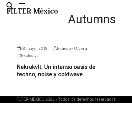
Skip
Open
Close
FILTER México
to
mobile
mobile
Autumns
content
menu
menu
28 mayo, 2018
Ernesto Olvera
Exclusiva
Nekrokvlt: Un intenso oasis de
techno, noise y coldwave
FILTER MÉXICO 2026 - Todos los derechos reservados