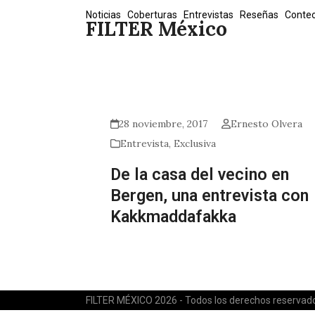
Skip
Noticias
Coberturas
Entrevistas
Reseñas
Conte
FILTER México
to
content
28 noviembre, 2017
Ernesto Olvera
Entrevista
,
Exclusiva
De la casa del vecino en
Bergen, una entrevista con
Kakkmaddafakka
FILTER MÉXICO 2026 - Todos los derechos reservad