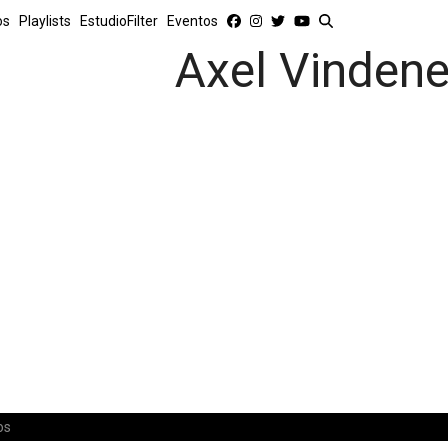
os
Playlists
EstudioFilter
Eventos
Axel Vinden
os