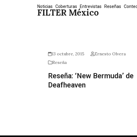
Skip
Noticias
Coberturas
Entrevistas
Reseñas
Conte
FILTER México
to
content
13 octubre, 2015
Ernesto Olvera
Reseña
Reseña: ‘New Bermuda’ de
Deafheaven